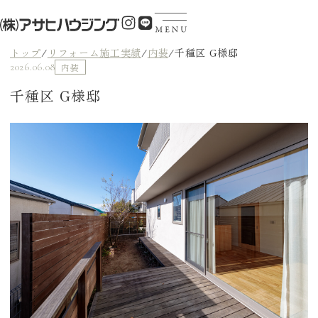
トップ
/
リフォーム施工実績
/
内装
/
千種区 G様邸
2026.06.08
内装
千種区 G様邸