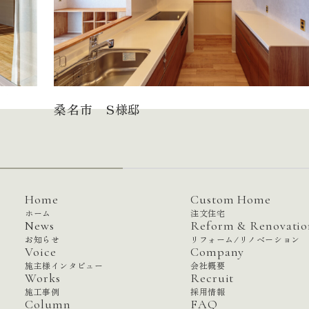
90
20
10
8
約
約
約
約
万円
万円
万円
万円
150
45
60
40
50
15
約
約
万円
万円
約
約
約
約
万円
万円
万円
万円
100
30
40
50
25
25
約
約
万円
万円
約
約
約
約
万円
万円
万円
万円
80
30
約
約
万円
万円
30
約
万円
桑名市 S様邸
Home
Custom Home
ホーム
注文住宅
News
Reform & Renovatio
お知らせ
リフォーム/リノベーション
Voice
Company
施主様インタビュー
会社概要
Works
Recruit
施工事例
採用情報
Column
FAQ