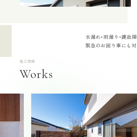
水漏れ･雨漏り･鍵故
緊急のお困り事にも対
暮らしをまるごと、一新する。
気になる場所だけ、賢くリフォー
家全体で感じる、冬暖かく夏涼し
外観を美しく、家を長持ちさせる
毎日の「使う」が、ちょっと楽し
内装を変えると、部屋への気持ち
施工実績
Works
アサヒハウジングのこだわり
アサヒハウジングのこだわり
アサヒハウジングのこだわり
アサヒハウジングのこだわり
アサヒハウジングのこだわり
アサヒハウジングのこだわり
間取りや内装・設備をすべて見直し、住まいの価値を高める大規模
床・建具・間仕切り壁など、気になる箇所を部分的にリフォームす
窓・外壁・床・天井の断熱性能を高めることで、光熱費を削減し、
外壁塗装・屋根工事・外構工事など、建物の外まわりを総合的にリ
キッチン・浴室・洗面・トイレなど、毎日何度も使う場所だからこ
壁紙・天井・玄関・収納まわりなど、内装の印象をリフレッシュす
新築同等の住環境を実現しながら、コストや廃棄物を抑えられる点
しながら施工できるケースも多く、予算を抑えながら暮らしの質を
な室内環境を実現します。ZEH水準の断熱改修にも対応しており、
外壁の塗装や防水処理は雨水の浸入を防ぎ、建物の耐久性を大きく
い」が積み重なると、暮らしのストレスにもつながります。設備を
い壁紙や床材への変更から、和室の洋室化、収納の使いやすさ改善
ヒハウジングでは、お客様のライフスタイルや将来の暮らしをヒア
です。アサヒハウジングでは一箇所からの小規模工事にも丁寧に対
活用したリフォームもご相談いただけます。
的なメンテナンスで、住まいの資産価値を長期にわたって守ること
はなく、動線や収納、掃除のしやすさまで考え、毎日の暮らしが少
ています。住まいの雰囲気を一新し、毎日の暮らしをより豊かにし
にふさわしいリノベーション計画を丁寧にご提案します。
をご提案します。
目安予算（概算）
目安予算（概算）
目安予算（概算）
目安予算（概算）
目安予算（概算）
目安予算（概算）