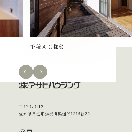
フローリング貼り替え（10畳）
内窓設置（1箇所）
外壁塗装（2階建て・延床100㎡）
壁紙張り替え（6畳）
間取り変更・内装工事（50㎡）
システムキッチン・その他材料費
建具交換（3枚）
外壁断熱工事（40㎡）
屋根塗装・補修工事
和室から洋室への変更
キッチン・バスルームなど水廻り交換
システムバス本体・その他材料費
間仕切り壁設置工事
床・天井断熱工事
外構・エクステリア工事
収納リフォーム（クローゼット設置）
断熱・電気設備リニューアル
トイレ本体・その他材料費
※現場の状況や選定するグレード、施工範囲により変動します。
※現場の状況や選定するグレード、施工範囲により変動します。
※現場の状況や選定するグレード、施工範囲により変動します。
※現場の状況や選定するグレード、施工範囲により変動します。
洗面台本体・鏡・その他材料費
※現場の状況や選定するグレード、施工範囲により変動します。
千種区 G様邸
※現場の状況や選定するグレード、施工範囲により変動します。
施工事例はこちら
施工事例はこちら
施工事例はこちら
施工事例はこちら
施工事例はこちら
施工事例はこちら
〒470-0112
愛知県日進市藤枝町奥廻間1216番22