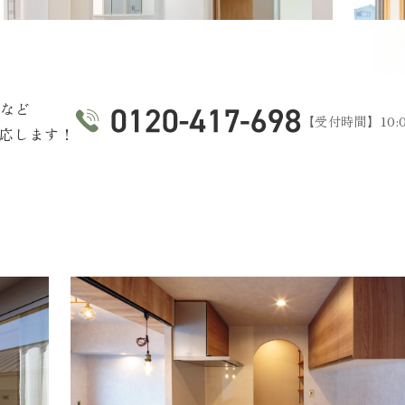
障など
【受付時間】10:0
応します！
ム。
い暮らし。
。
みになる水まわりへ。
が変わる。
施工イメージ
施工イメージ
施工イメージ
施工イメージ
施工イメージ
施工イメージ
な改修工事です。
る工事です。生活
温度差のない快適
フォームします。
そ、「使いづら
る工事です。新し
が特徴です。アサ
上げたい方に最適
省エネ補助金を
左右します。定期
新しくするだけで
まで幅広く対応し
リングし、住まい
応しています。
ができます。
し快適になる空間
ます。