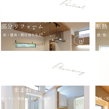
部分リフォーム
断熱
床・建具・間仕切りなど
窓/壁
水まわり
キッチン/浴室/トイレ/洗面所
壁紙・